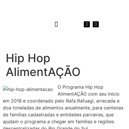
INTEGRIDADE E TRANSPARÊNCIA
ATIVIDADE – FESTIVAL DE INOVAÇÃO
Hip Hop
AlimentAÇÃO
O Programa Hip Hop
AlimentAÇÃO com seu início
em 2018 e coordenado pelo Rafa Rafuagi, arrecada e
doa toneladas de alimentos anualmente, para centenas
de famílias cadastradas e entidades parceiras, que
ajudam o programa a chegar em famílias e regiões
descentralizadas do Rio Grande do Sul.